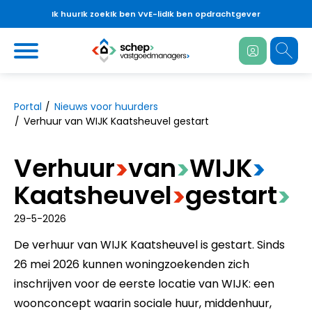
Ik huur
Ik zoek
Ik ben VvE-lid
Ik ben opdrachtgever
Ga naar Hoofd
https://www.schepvastgoedmanagers.n
Naar hoofdinhoud
Naar hoofdnavigatiemenu
Naar zoeken
Portal
Nieuws voor huurders
Verhuur van WIJK Kaatsheuvel gestart
Verhuur
​van
​WIJK
>
>
>
Kaatsheuvel
​gestart
>
>
29-5-2026
De verhuur van WIJK Kaatsheuvel is gestart. Sinds
26 mei 2026 kunnen woningzoekenden zich
inschrijven voor de eerste locatie van WIJK: een
woonconcept waarin sociale huur, middenhuur,