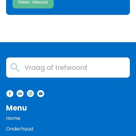
Meer nieuws
Contactinformatie
Waarmee kunnen we helpen?
Menu
Home
Onderhoud