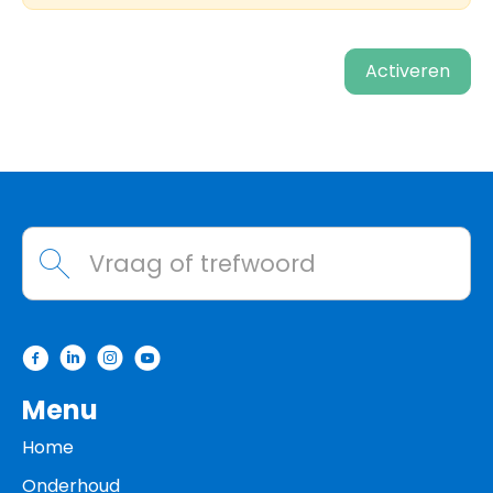
Activeren
Contactinformatie
Waarmee kunnen we helpen?
Menu
Home
Onderhoud