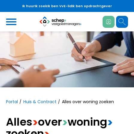
Ik huur
Ik zoek
Ik ben VvE-lid
Ik ben opdrachtgever
Ga naar Hoofd
https://www.schepvastgoedmanagers.n
Naar hoofdinhoud
Naar hoofdnavigatiemenu
Naar zoeken
Portal
Huis & Contract
Alles over woning zoeken
Alles
​over
​woning
>
>
>
zoeken