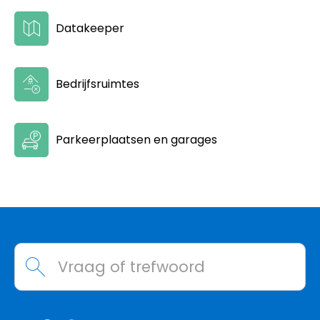
Datakeeper
Bedrijfsruimtes
Parkeerplaatsen en garages
Contactinformatie
Waarmee kunnen we helpen?