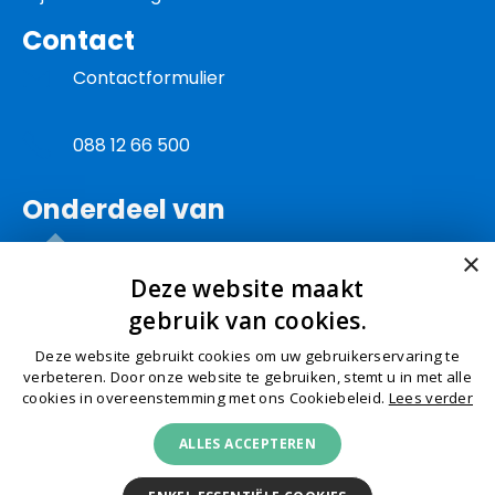
Contact
Contactformulier
088 12 66 500
Onderdeel van
×
Deze website maakt
gebruik van cookies.
Deze website gebruikt cookies om uw gebruikerservaring te
© Schep 2026
Algemene Voorwaarden
Privacy
verbeteren. Door onze website te gebruiken, stemt u in met alle
cookies in overeenstemming met ons Cookiebeleid.
Lees verder
Cookies
Klachtenafhandeling
Toegankelijkheid
ALLES ACCEPTEREN