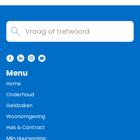
Contactinformatie
Waarmee kunnen we helpen?
Menu
Home
Onderhoud
Geldzaken
Woonomgeving
Huis & Contract
Mijn Huurwoning