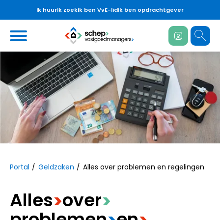
Ik huur
Ik zoek
Ik ben VvE-lid
Ik ben opdrachtgever
Ga naar Hoofd
https://www.schepvastgoedmanagers.n
Naar hoofdinhoud
Naar hoofdnavigatiemenu
Naar zoeken
Portal
Geldzaken
Alles over problemen en regelingen
Alles
​over
>
>
problemen
​en