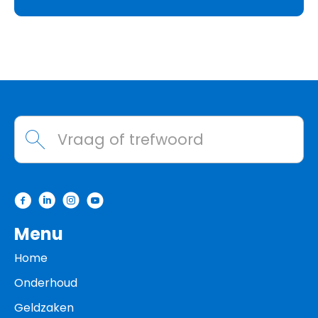
Contactinformatie
Waarmee kunnen we helpen?
Menu
Home
Onderhoud
Geldzaken