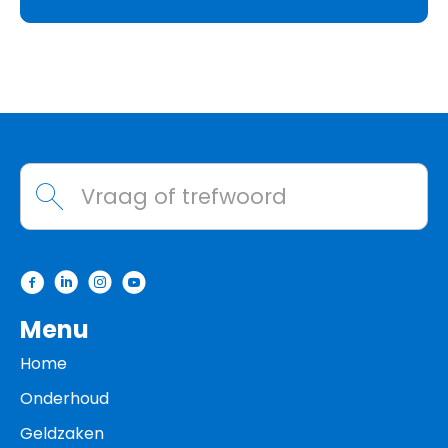
Contactinformatie
Waarmee kunnen we helpen?
Menu
Home
Onderhoud
Geldzaken